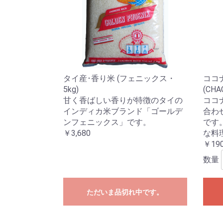
タイ産･香り米 (フェニックス・
ココ
5kg)
(CHA
甘く香ばしい香りが特徴のタイの
ココ
インディカ米ブランド「ゴールデ
合わ
ンフェニックス」です。
です
￥3,680
な料
￥19
数量
ただいま品切れ中です。