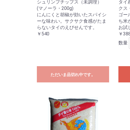
シュリンプチップス（未調理）
タイ
(マノーラ・200g)
クス・
にんにくと胡椒が効いたスパイシ
ゴー
ーな味わい。サクサク食感がたま
ち米
らないタイのえびせんです。
お試
￥540
￥38
数量
ただいま品切れ中です。