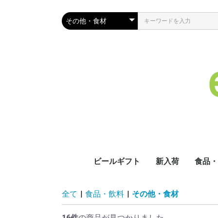
ビールギフト
新入荷
食品・
麺類
ライス
野菜の
フルー
調味料
スープ
お茶・
ジュー
スナッ
その他
ビール
全て
|
食品・飲料
|
その他・食材
16件
の商品が見つかりました