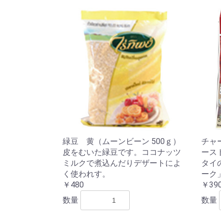
緑豆 黄（ムーンビーン 500ｇ）
チャ
皮をむいた緑豆です。ココナッツ
ース
ミルクで煮込んだりデザートによ
タイ
く使われす。
ーク
￥480
￥39
数量
数量