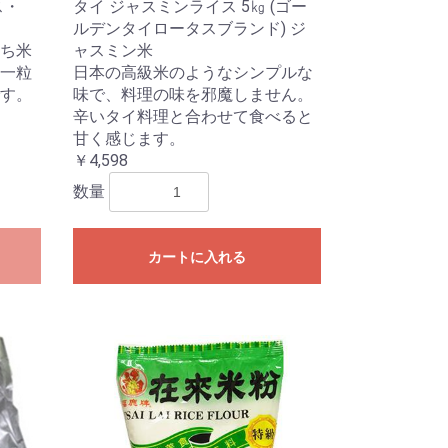
ス・
タイ ジャスミンライス 5㎏ (ゴー
ルデンタイロータスブランド) ジ
ち米
ャスミン米
一粒
日本の高級米のようなシンプルな
す。
味で、料理の味を邪魔しません。
辛いタイ料理と合わせて食べると
甘く感じます。
￥4,598
数量
カートに入れる