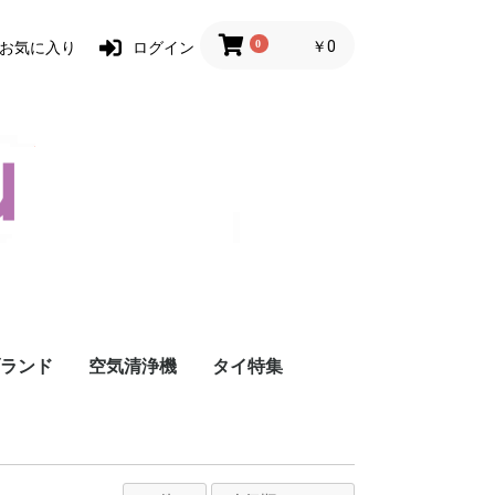
0
￥0
お気に入り
ログイン
ランド
空気清浄機
タイ特集
グ
ータスブランド
ccot aruru
次亜塩素酸空気清浄機