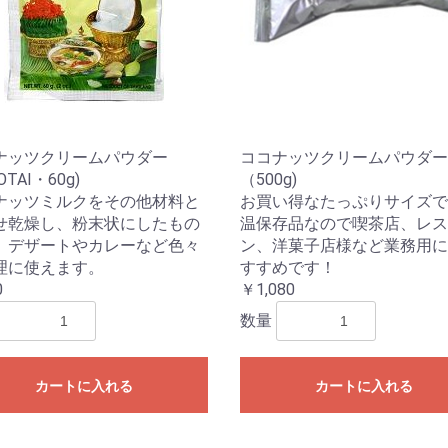
ナッツクリームパウダー
ココナッツクリームパウダー
OTAI・60g)
（500g)
ナッツミルクをその他材料と
お買い得なたっぷりサイズで
せ乾燥し、粉末状にしたもの
温保存品なので喫茶店、レス
。デザートやカレーなど色々
ン、洋菓子店様など業務用に
理に使えます。
すすめです！
0
￥1,080
数量
カートに入れる
カートに入れる