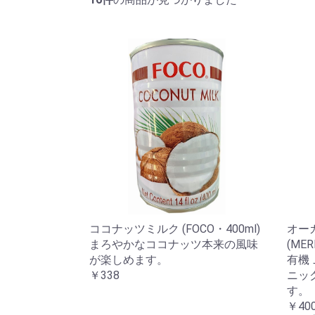
ココナッツミルク (FOCO・400ml)
オー
まろやかなココナッツ本来の風味
(MER
が楽しめます。
有機
￥338
ニッ
す。
￥40