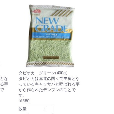
タピオカ グリーン(400g）
とな
タピオカは赤道の国々で主食とな
る芋
っているキャッサバと呼ばれる芋
で
から作られたデンプンのことで
す。
￥380
数量