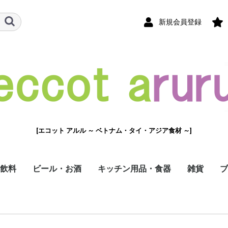
新規会員登録
[エコット アルル ～ ベトナム・タイ・アジア食材 ～]
飲料
ビール・お酒
キッチン用品・食器
雑貨
ブ
ペーパー
缶詰・瓶詰
ツ・果物
・スパイス
の素
コーヒー
ス
ク・お菓子
・食材
・ワイン・お酒
ストロー
トートバッ
ロ
e