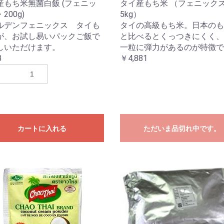
産もち米無菌白飯 (フェニッ
タイ産もち米 （フェニック
200g)
5kg）
ルデンフェニックス タイも
タイの高級もち米。日本のも
が、お試し易いパックご飯で
と比べるとくっつきにくく、
しいただけます。
一粒に弾力があるのが特徴で
8
￥4,881
カートに入れる
ただいま品切れ中です。
お買い物を続ける
カートへ進む